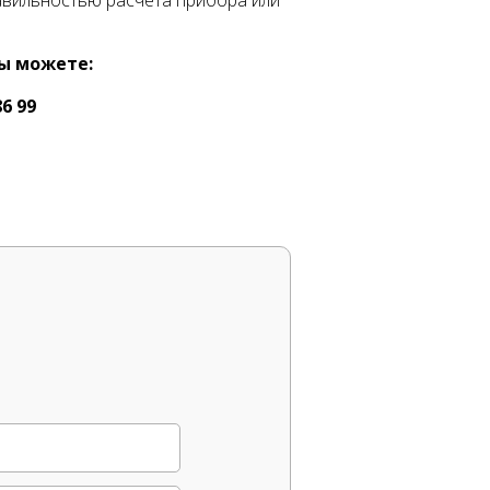
авильностью расчета прибора или
ы можете:
86 99